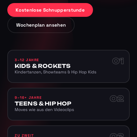
Kostenlose Schnupperstunde
Wochenplan ansehen
01
3–12 JAHRE
KIDS & ROCKETS
Kindertanzen, Showteams & Hip Hop Kids
02
9–16+ JAHRE
TEENS & HIP HOP
Moves wie aus den Videoclips
03
ZU ZWEIT