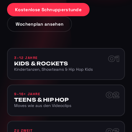
Kostenlose Schnupperstunde
Wochenplan ansehen
01
3–12 JAHRE
KIDS & ROCKETS
Kindertanzen, Showteams & Hip Hop Kids
02
9–16+ JAHRE
TEENS & HIP HOP
Moves wie aus den Videoclips
03
ZU ZWEIT