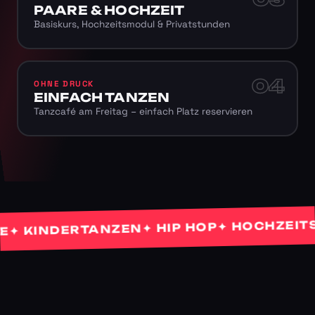
PAARE & HOCHZEIT
Basiskurs, Hochzeitsmodul & Privatstunden
04
OHNE DRUCK
EINFACH TANZEN
Tanzcafé am Freitag – einfach Platz reservieren
✦ HOCHZEITSTA
✦ HIP HOP
KINDERTANZEN