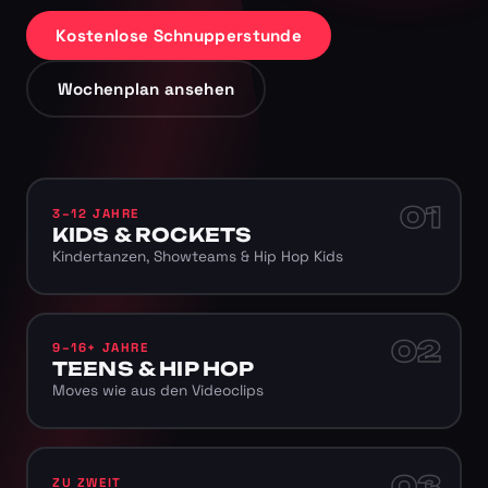
Kostenlose Schnupperstunde
Wochenplan ansehen
01
3–12 JAHRE
KIDS & ROCKETS
Kindertanzen, Showteams & Hip Hop Kids
02
9–16+ JAHRE
TEENS & HIP HOP
Moves wie aus den Videoclips
03
ZU ZWEIT