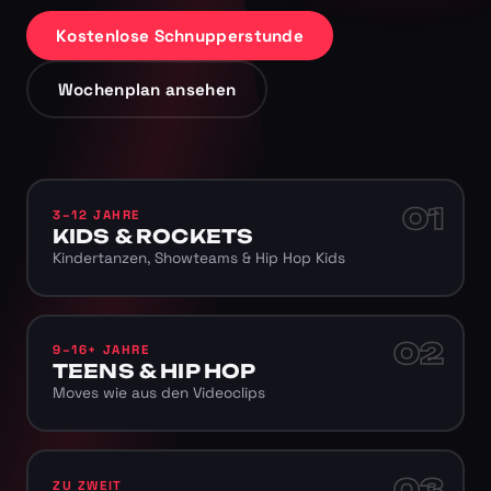
Kostenlose Schnupperstunde
Wochenplan ansehen
01
3–12 JAHRE
KIDS & ROCKETS
Kindertanzen, Showteams & Hip Hop Kids
02
9–16+ JAHRE
TEENS & HIP HOP
Moves wie aus den Videoclips
03
ZU ZWEIT