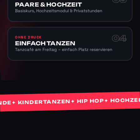
PAARE & HOCHZEIT
Basiskurs, Hochzeitsmodul & Privatstunden
04
OHNE DRUCK
EINFACH TANZEN
Tanzcafé am Freitag – einfach Platz reservieren
✦ HOCHZEITS
✦ HIP HOP
✦ KINDERTANZEN