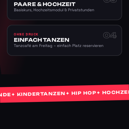
PAARE & HOCHZEIT
Basiskurs, Hochzeitsmodul & Privatstunden
04
OHNE DRUCK
EINFACH TANZEN
Tanzcafé am Freitag – einfach Platz reservieren
✦ HOCHZEITS
✦ HIP HOP
✦ KINDERTANZEN