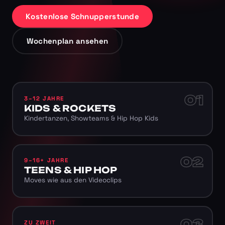
Kostenlose Schnupperstunde
Wochenplan ansehen
01
3–12 JAHRE
KIDS & ROCKETS
Kindertanzen, Showteams & Hip Hop Kids
02
9–16+ JAHRE
TEENS & HIP HOP
Moves wie aus den Videoclips
03
ZU ZWEIT