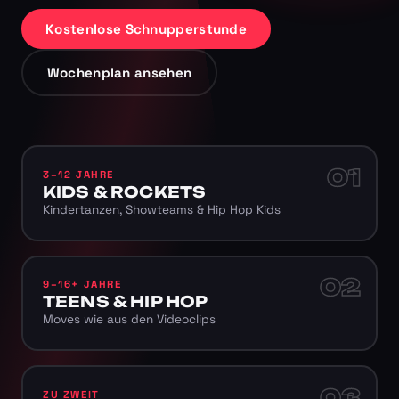
Kostenlose Schnupperstunde
Wochenplan ansehen
01
3–12 JAHRE
KIDS & ROCKETS
Kindertanzen, Showteams & Hip Hop Kids
02
9–16+ JAHRE
TEENS & HIP HOP
Moves wie aus den Videoclips
03
ZU ZWEIT