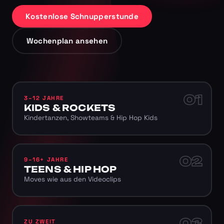
Kostenlose Schnupperstunde
Wochenplan ansehen
01
3–12 JAHRE
KIDS & ROCKETS
Kindertanzen, Showteams & Hip Hop Kids
02
9–16+ JAHRE
TEENS & HIP HOP
Moves wie aus den Videoclips
03
ZU ZWEIT