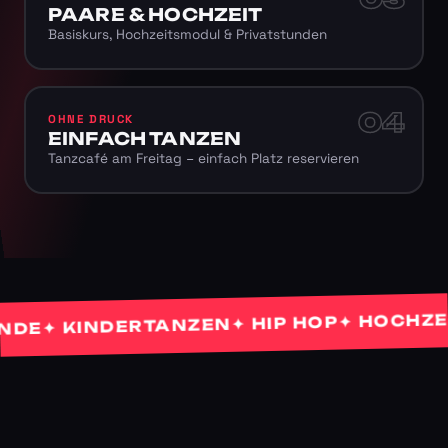
PAARE & HOCHZEIT
Basiskurs, Hochzeitsmodul & Privatstunden
04
OHNE DRUCK
EINFACH TANZEN
Tanzcafé am Freitag – einfach Platz reservieren
✦ HOCHZEITS
✦ HIP HOP
✦ KINDERTANZEN