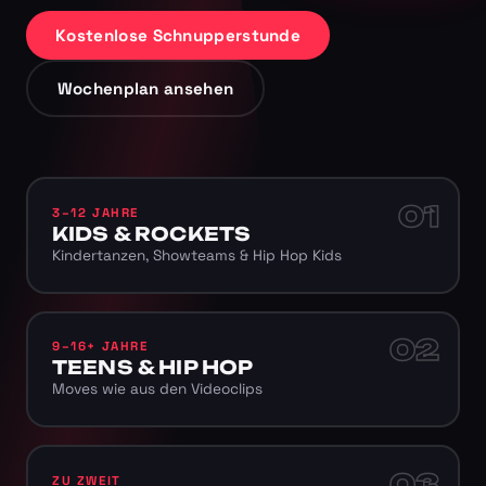
Kostenlose Schnupperstunde
Wochenplan ansehen
01
3–12 JAHRE
KIDS & ROCKETS
Kindertanzen, Showteams & Hip Hop Kids
02
9–16+ JAHRE
TEENS & HIP HOP
Moves wie aus den Videoclips
03
ZU ZWEIT