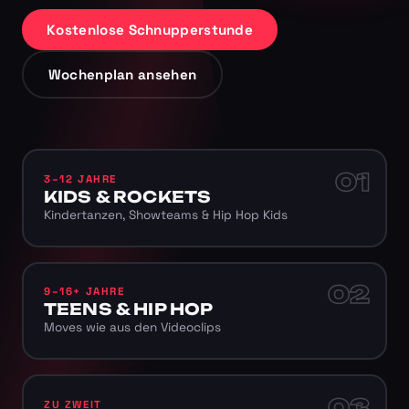
Kostenlose Schnupperstunde
Wochenplan ansehen
01
3–12 JAHRE
KIDS & ROCKETS
Kindertanzen, Showteams & Hip Hop Kids
02
9–16+ JAHRE
TEENS & HIP HOP
Moves wie aus den Videoclips
03
ZU ZWEIT