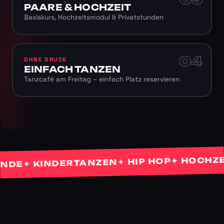
PAARE & HOCHZEIT
Basiskurs, Hochzeitsmodul & Privatstunden
04
OHNE DRUCK
EINFACH TANZEN
Tanzcafé am Freitag – einfach Platz reservieren
✦ HOCHZEITS
✦ HIP HOP
✦ KINDERTANZEN
E