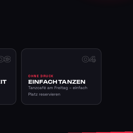
03
04
OHNE DRUCK
IT
EINFACH TANZEN
Tanzcafé am Freitag – einfach
Platz reservieren