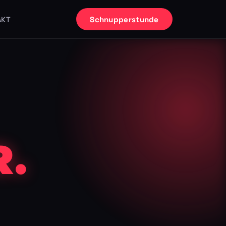
Schnupperstunde
AKT
.