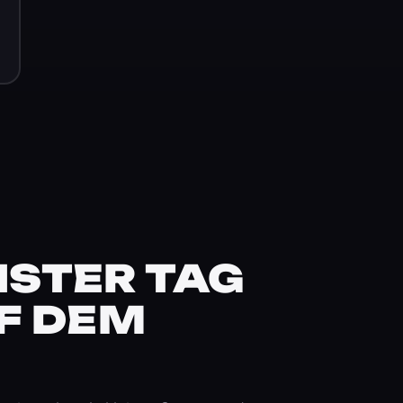
STER TAG
F DEM