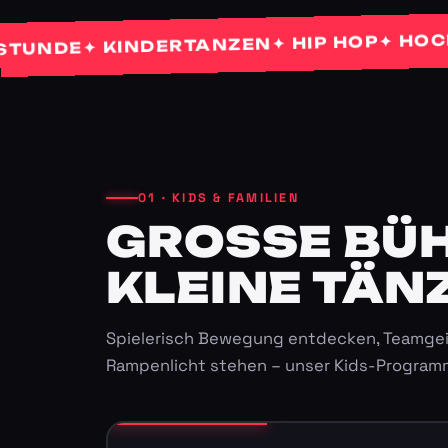
✦ HOCHZEI
✦ HIP HOP
✦ KINDERTANZEN
DE
01 · KIDS & FAMILIEN
GROSSE BÜHN
LEINE TÄNZ
Spielerisch Bewegung entdecken, Teamgei
Rampenlicht stehen – unser Kids-Program