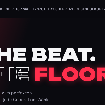
KIDS
HIP HOP
PAARE
TANZCAFÉ
WOCHENPLAN
PREISE
SHOP
KONT
HE BEAT.
HE
FLOOR
s zum perfekten
t jede Generation. Wähle