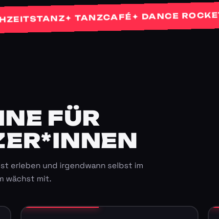
✦ P
✦ DANCE ROCKETS
✦ TANZCAFÉ
TSTANZ
E FÜR K
ER*INNEN
st erleben und irgendwann selbst im
m wächst mit.