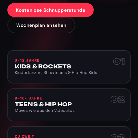
Kostenlose Schnupperstunde
Wochenplan ansehen
01
3–12 JAHRE
KIDS & ROCKETS
Kindertanzen, Showteams & Hip Hop Kids
02
9–16+ JAHRE
TEENS & HIP HOP
Moves wie aus den Videoclips
03
ZU ZWEIT