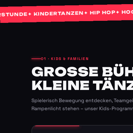
✦ HOCHZEI
✦ HIP HOP
✦ KINDERTANZEN
NDE
01 · KIDS & FAMILIEN
GROSSE BÜHN
LEINE TÄNZ
Spielerisch Bewegung entdecken, Teamgei
Rampenlicht stehen – unser Kids-Program