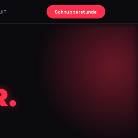
Schnupperstunde
AKT
.