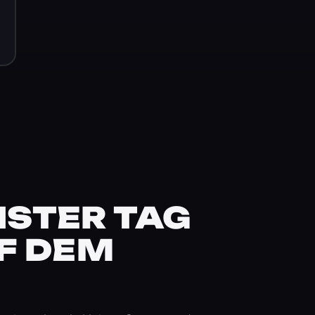
STER TAG
F DEM