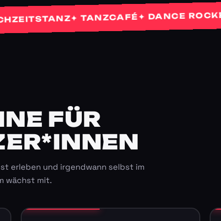
✦ 
✦ DANCE ROCKETS
✦ TANZCAFÉ
TSTANZ
E FÜR K
ER*INNEN
st erleben und irgendwann selbst im
m wächst mit.