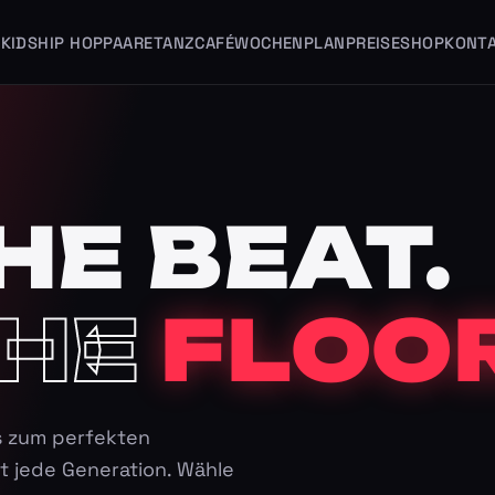
KIDS
HIP HOP
PAARE
TANZCAFÉ
WOCHENPLAN
PREISE
SHOP
KONT
HE BEAT.
HE
FLOOR
s zum perfekten
t jede Generation. Wähle