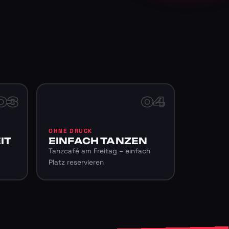
03
04
OHNE DRUCK
IT
EINFACH TANZEN
Tanzcafé am Freitag – einfach
Platz reservieren