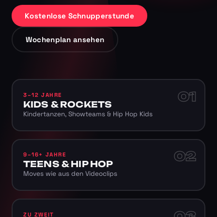
Kostenlose Schnupperstunde
Wochenplan ansehen
01
3–12 JAHRE
KIDS & ROCKETS
Kindertanzen, Showteams & Hip Hop Kids
02
9–16+ JAHRE
TEENS & HIP HOP
Moves wie aus den Videoclips
03
ZU ZWEIT