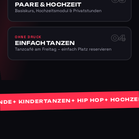
PAARE & HOCHZEIT
Basiskurs, Hochzeitsmodul & Privatstunden
04
OHNE DRUCK
EINFACH TANZEN
Tanzcafé am Freitag – einfach Platz reservieren
✦ HOCHZEITS
✦ HIP HOP
✦ KINDERTANZEN