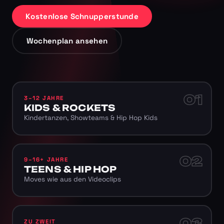
Kostenlose Schnupperstunde
Wochenplan ansehen
01
3–12 JAHRE
KIDS & ROCKETS
Kindertanzen, Showteams & Hip Hop Kids
02
9–16+ JAHRE
TEENS & HIP HOP
Moves wie aus den Videoclips
03
ZU ZWEIT