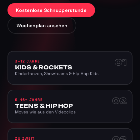
Kostenlose Schnupperstunde
Wochenplan ansehen
01
3–12 JAHRE
KIDS & ROCKETS
Kindertanzen, Showteams & Hip Hop Kids
02
9–16+ JAHRE
TEENS & HIP HOP
Moves wie aus den Videoclips
03
ZU ZWEIT