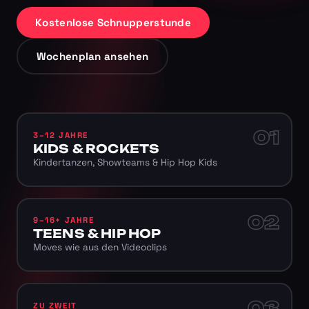
Kostenlose Schnupperstunde
Wochenplan ansehen
01
3–12 JAHRE
KIDS & ROCKETS
Kindertanzen, Showteams & Hip Hop Kids
02
9–16+ JAHRE
TEENS & HIP HOP
Moves wie aus den Videoclips
03
ZU ZWEIT