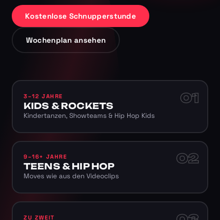
Kostenlose Schnupperstunde
Wochenplan ansehen
01
3–12 JAHRE
KIDS & ROCKETS
Kindertanzen, Showteams & Hip Hop Kids
02
9–16+ JAHRE
TEENS & HIP HOP
Moves wie aus den Videoclips
03
ZU ZWEIT