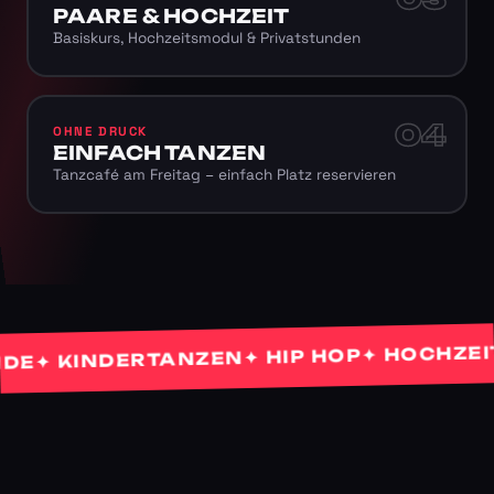
PAARE & HOCHZEIT
Basiskurs, Hochzeitsmodul & Privatstunden
04
OHNE DRUCK
EINFACH TANZEN
Tanzcafé am Freitag – einfach Platz reservieren
✦ HOCHZEITST
✦ HIP HOP
✦ KINDERTANZEN