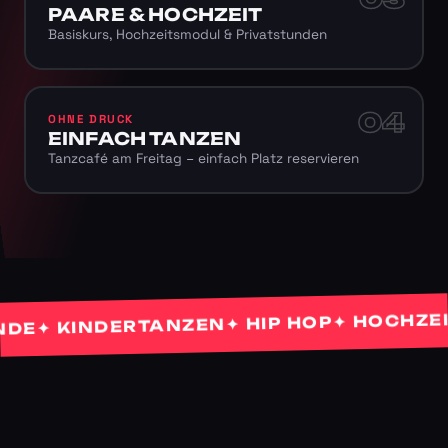
PAARE & HOCHZEIT
Basiskurs, Hochzeitsmodul & Privatstunden
04
OHNE DRUCK
EINFACH TANZEN
Tanzcafé am Freitag – einfach Platz reservieren
✦ HOCHZEITS
✦ HIP HOP
✦ KINDERTANZEN