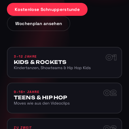
Kostenlose Schnupperstunde
Wochenplan ansehen
01
3–12 JAHRE
KIDS & ROCKETS
Kindertanzen, Showteams & Hip Hop Kids
02
9–16+ JAHRE
TEENS & HIP HOP
Moves wie aus den Videoclips
03
ZU ZWEIT