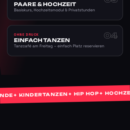
PAARE & HOCHZEIT
Basiskurs, Hochzeitsmodul & Privatstunden
04
OHNE DRUCK
EINFACH TANZEN
Tanzcafé am Freitag – einfach Platz reservieren
✦ HOCHZEITS
✦ HIP HOP
✦ KINDERTANZEN