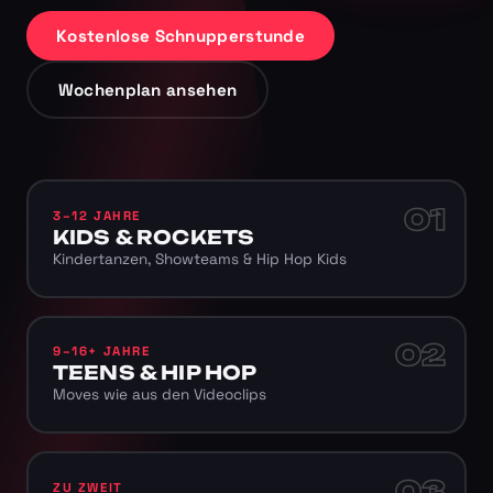
Kostenlose Schnupperstunde
Wochenplan ansehen
01
3–12 JAHRE
KIDS & ROCKETS
Kindertanzen, Showteams & Hip Hop Kids
02
9–16+ JAHRE
TEENS & HIP HOP
Moves wie aus den Videoclips
03
ZU ZWEIT