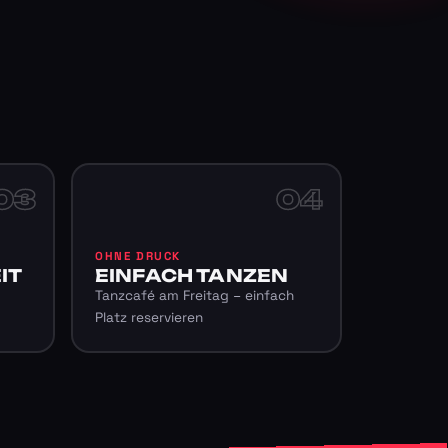
03
04
OHNE DRUCK
IT
EINFACH TANZEN
Tanzcafé am Freitag – einfach
Platz reservieren