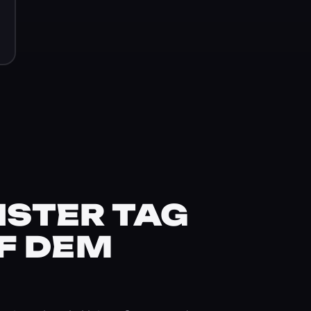
STER TAG
F DEM