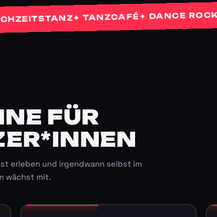
✦
✦ DANCE ROCKETS
✦ TANZCAFÉ
ITSTANZ
E FÜR K
ER*INNEN
st erleben und irgendwann selbst im
m wächst mit.