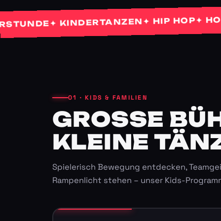
✦ HOCHZE
✦ HIP HOP
✦ KINDERTANZEN
NDE
01 · KIDS & FAMILIEN
GROSSE BÜHN
LEINE TÄNZ
Spielerisch Bewegung entdecken, Teamgei
Rampenlicht stehen – unser Kids-Program