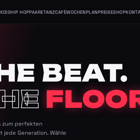
KIDS
HIP HOP
PAARE
TANZCAFÉ
WOCHENPLAN
PREISE
SHOP
KONT
HE BEAT.
HE
FLOOR
s zum perfekten
t jede Generation. Wähle