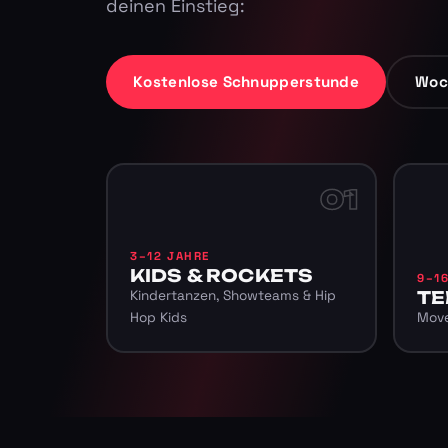
deinen Einstieg:
Kostenlose Schnupperstunde
Woc
01
3–12 JAHRE
KIDS & ROCKETS
9–1
Kindertanzen, Showteams & Hip
TE
Hop Kids
Move