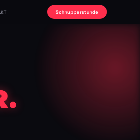
Schnupperstunde
AKT
.