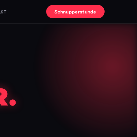
Schnupperstunde
AKT
.