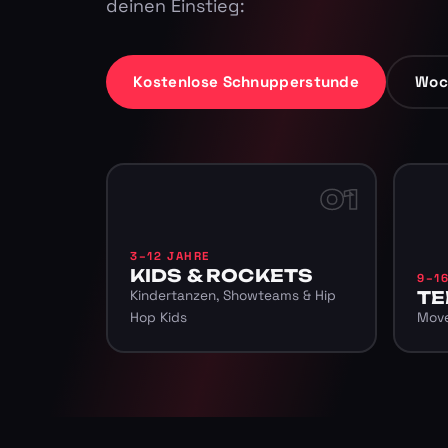
deinen Einstieg:
Kostenlose Schnupperstunde
Woc
01
3–12 JAHRE
KIDS & ROCKETS
9–1
Kindertanzen, Showteams & Hip
TE
Hop Kids
Move