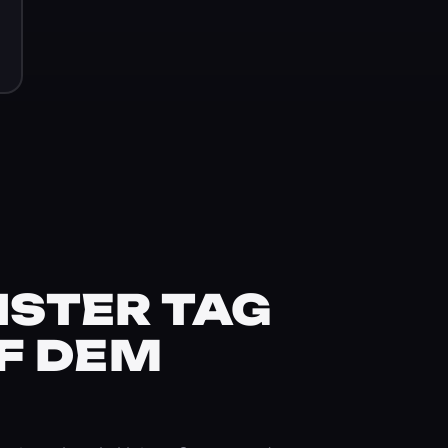
STER TAG
F DEM