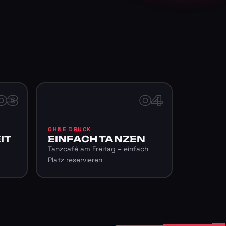
03
04
OHNE DRUCK
IT
EINFACH TANZEN
Tanzcafé am Freitag – einfach
Platz reservieren