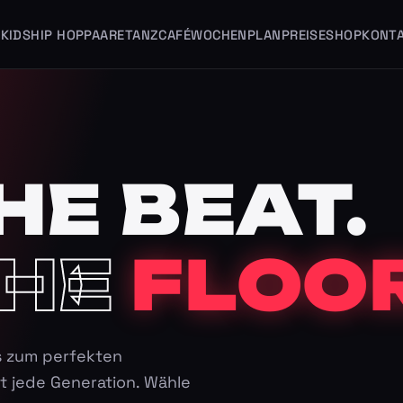
KIDS
HIP HOP
PAARE
TANZCAFÉ
WOCHENPLAN
PREISE
SHOP
KONT
HE BEAT.
HE
FLOOR
s zum perfekten
t jede Generation. Wähle