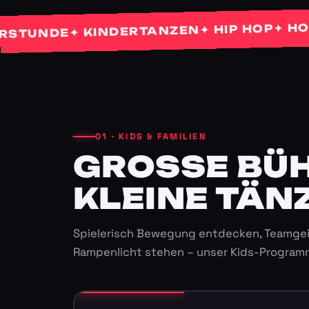
✦ HOCHZE
✦ HIP HOP
✦ KINDERTANZEN
NDE
01 · KIDS & FAMILIEN
GROSSE BÜHN
LEINE TÄNZ
Spielerisch Bewegung entdecken, Teamgei
Rampenlicht stehen – unser Kids-Program