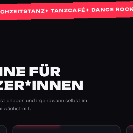
✦
✦ DANCE ROCKETS
✦ TANZCAFÉ
ITSTANZ
E FÜR K
ER*INNEN
st erleben und irgendwann selbst im
m wächst mit.