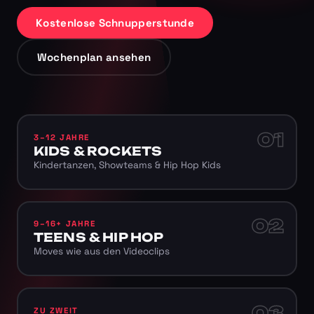
Kostenlose Schnupperstunde
Wochenplan ansehen
01
3–12 JAHRE
KIDS & ROCKETS
Kindertanzen, Showteams & Hip Hop Kids
02
9–16+ JAHRE
TEENS & HIP HOP
Moves wie aus den Videoclips
03
ZU ZWEIT