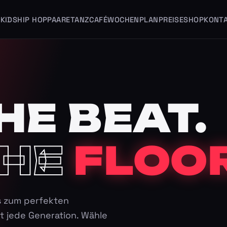
KIDS
HIP HOP
PAARE
TANZCAFÉ
WOCHENPLAN
PREISE
SHOP
KONT
HE BEAT.
HE
FLOOR
s zum perfekten
t jede Generation. Wähle