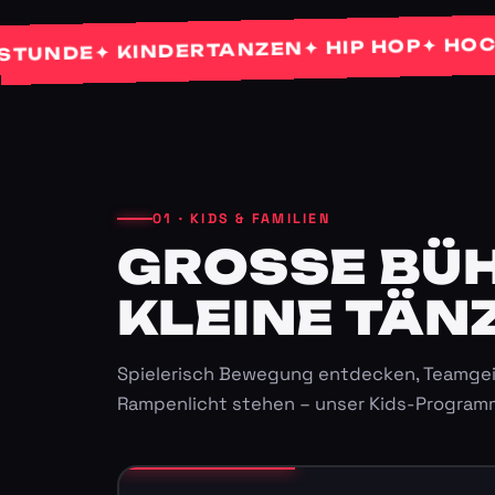
✦ HOCHZEI
✦ HIP HOP
✦ KINDERTANZEN
DE
01 · KIDS & FAMILIEN
GROSSE BÜHN
LEINE TÄNZ
Spielerisch Bewegung entdecken, Teamgei
Rampenlicht stehen – unser Kids-Program