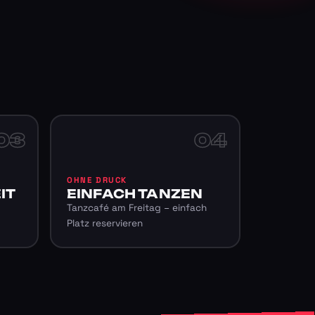
03
04
OHNE DRUCK
IT
EINFACH TANZEN
Tanzcafé am Freitag – einfach
Platz reservieren