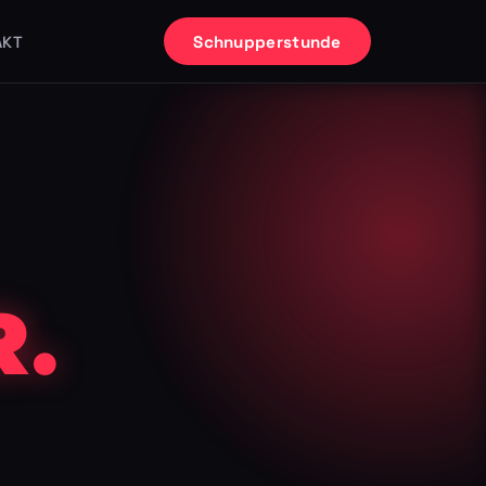
Schnupperstunde
AKT
.