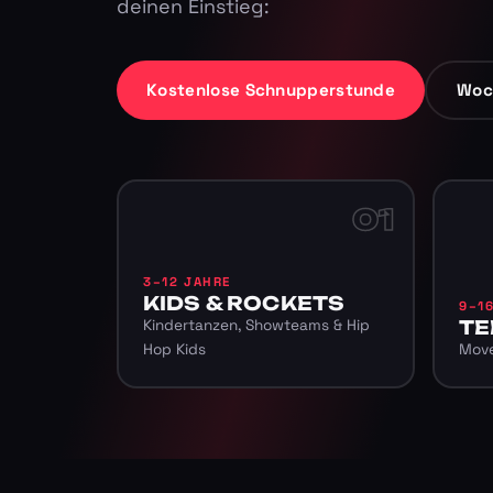
deinen Einstieg:
Kostenlose Schnupperstunde
Woc
01
3–12 JAHRE
KIDS & ROCKETS
9–1
Kindertanzen, Showteams & Hip
TE
Hop Kids
Move