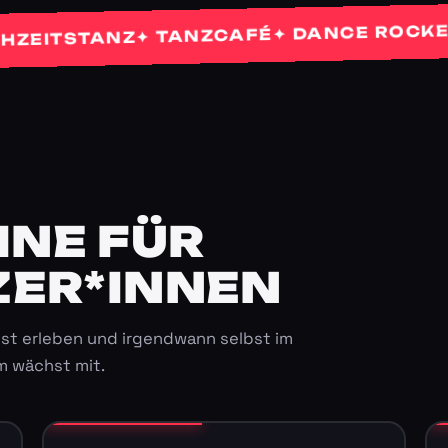
✦ 
✦ DANCE ROCKETS
✦ TANZCAFÉ
TSTANZ
E FÜR K
ER*INNEN
st erleben und irgendwann selbst im
m wächst mit.