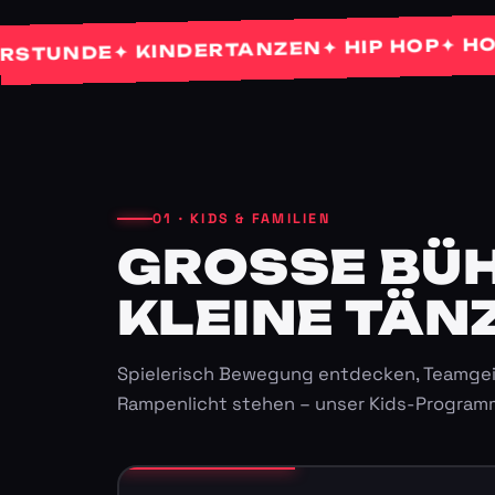
✦ HOCHZE
✦ HIP HOP
✦ KINDERTANZEN
NDE
01 · KIDS & FAMILIEN
GROSSE BÜHN
LEINE TÄNZ
Spielerisch Bewegung entdecken, Teamgei
Rampenlicht stehen – unser Kids-Program