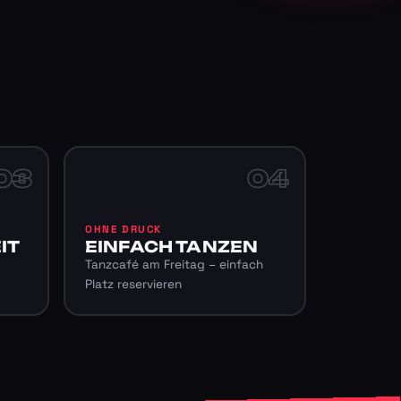
03
04
OHNE DRUCK
IT
EINFACH TANZEN
Tanzcafé am Freitag – einfach
Platz reservieren