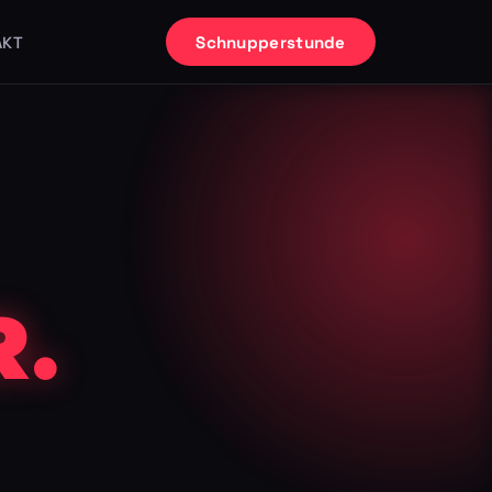
Schnupperstunde
AKT
.