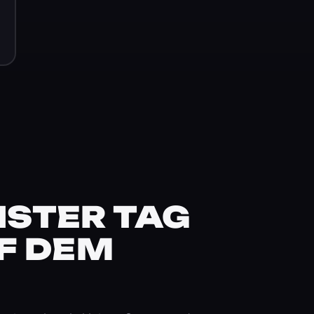
STER TAG
F DEM