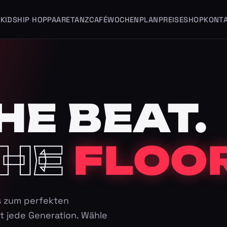
KIDS
HIP HOP
PAARE
TANZCAFÉ
WOCHENPLAN
PREISE
SHOP
KONT
HE BEAT.
HE
FLOOR
s zum perfekten
t jede Generation. Wähle