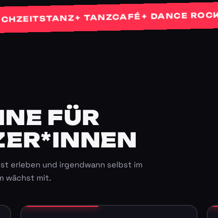
✦
✦ DANCE ROCKETS
✦ TANZCAFÉ
ITSTANZ
E FÜR K
ER*INNEN
st erleben und irgendwann selbst im
m wächst mit.