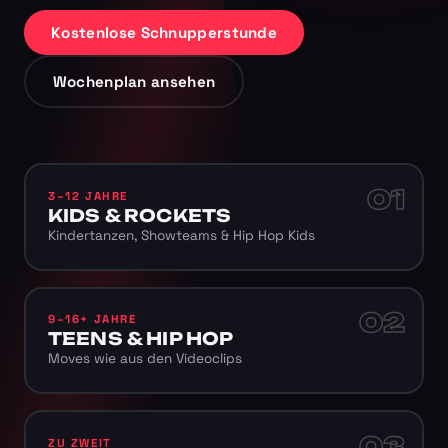
Kostenlose Schnupperstunde
Wochenplan ansehen
01
3–12 JAHRE
KIDS & ROCKETS
Kindertanzen, Showteams & Hip Hop Kids
02
9–16+ JAHRE
TEENS & HIP HOP
Moves wie aus den Videoclips
03
ZU ZWEIT