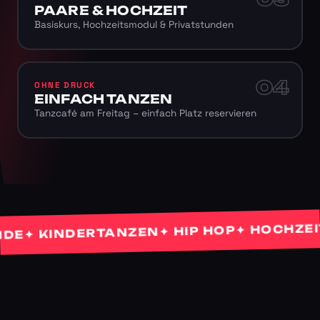
PAARE & HOCHZEIT
Basiskurs, Hochzeitsmodul & Privatstunden
04
OHNE DRUCK
EINFACH TANZEN
Tanzcafé am Freitag – einfach Platz reservieren
✦ HOCHZEITST
✦ HIP HOP
 KINDERTANZEN