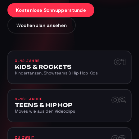
Kostenlose Schnupperstunde
Wochenplan ansehen
01
3–12 JAHRE
KIDS & ROCKETS
Kindertanzen, Showteams & Hip Hop Kids
02
9–16+ JAHRE
TEENS & HIP HOP
Moves wie aus den Videoclips
03
ZU ZWEIT