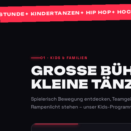
✦ HOCHZEI
✦ HIP HOP
✦ KINDERTANZEN
DE
01 · KIDS & FAMILIEN
GROSSE BÜHN
LEINE TÄNZ
Spielerisch Bewegung entdecken, Teamgei
Rampenlicht stehen – unser Kids-Program