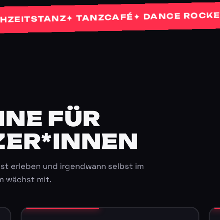
✦ 
✦ DANCE ROCKETS
✦ TANZCAFÉ
TSTANZ
E FÜR K
ER*INNEN
st erleben und irgendwann selbst im
m wächst mit.