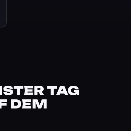
STER TAG
F DEM