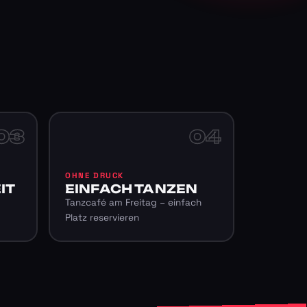
03
04
OHNE DRUCK
IT
EINFACH TANZEN
Tanzcafé am Freitag – einfach
Platz reservieren