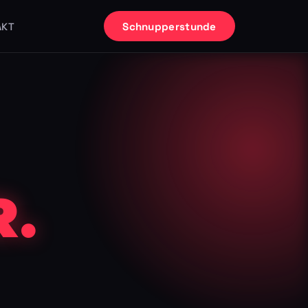
Schnupperstunde
AKT
.