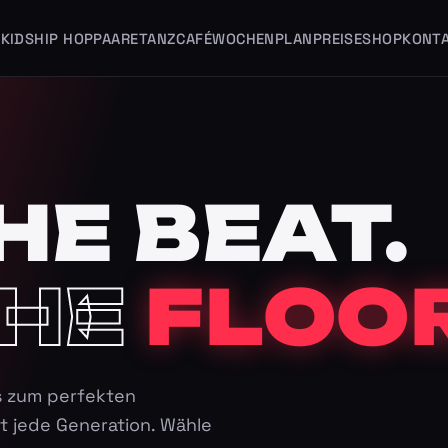
KIDS
HIP HOP
PAARE
TANZCAFÉ
WOCHENPLAN
PREISE
SHOP
KONT
HE BEAT.
HE
FLOOR
s zum perfekten
t jede Generation. Wähle