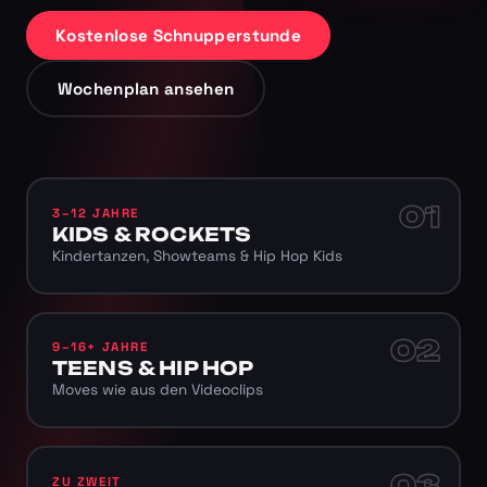
Kostenlose Schnupperstunde
Wochenplan ansehen
01
3–12 JAHRE
KIDS & ROCKETS
Kindertanzen, Showteams & Hip Hop Kids
02
9–16+ JAHRE
TEENS & HIP HOP
Moves wie aus den Videoclips
03
ZU ZWEIT