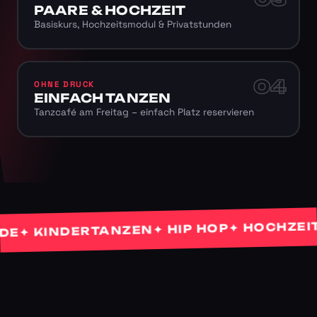
PAARE & HOCHZEIT
Basiskurs, Hochzeitsmodul & Privatstunden
04
OHNE DRUCK
EINFACH TANZEN
Tanzcafé am Freitag – einfach Platz reservieren
✦ HOCHZEITST
✦ HIP HOP
 KINDERTANZEN