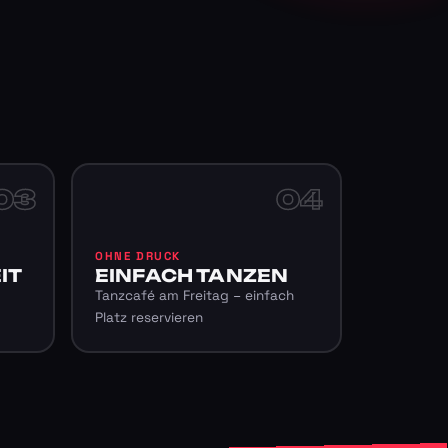
03
04
OHNE DRUCK
IT
EINFACH TANZEN
Tanzcafé am Freitag – einfach
Platz reservieren