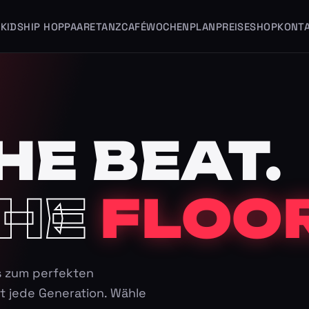
KIDS
HIP HOP
PAARE
TANZCAFÉ
WOCHENPLAN
PREISE
SHOP
KONT
HE BEAT.
HE
FLOOR
s zum perfekten
t jede Generation. Wähle