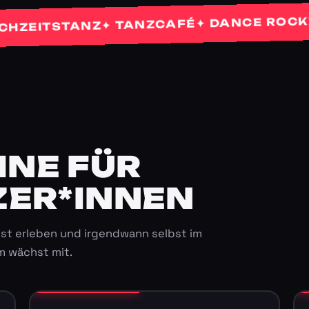
✦
✦ DANCE ROCKETS
✦ TANZCAFÉ
ITSTANZ
E FÜR K
ER*INNEN
st erleben und irgendwann selbst im
m wächst mit.