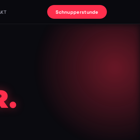
Schnupperstunde
AKT
.