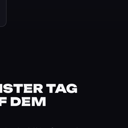
STER TAG
F DEM