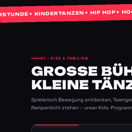
✦ HOCHZE
✦ HIP HOP
✦ KINDERTANZEN
NDE
01 · KIDS & FAMILIEN
GROSSE BÜHN
LEINE TÄNZ
Spielerisch Bewegung entdecken, Teamgei
Rampenlicht stehen – unser Kids-Program