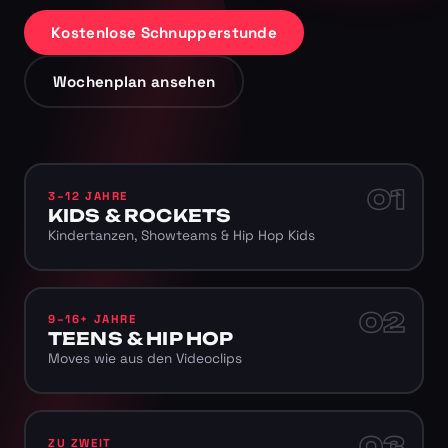
Kostenlose Schnupperstunde
Wochenplan ansehen
01
3–12 JAHRE
KIDS & ROCKETS
Kindertanzen, Showteams & Hip Hop Kids
02
9–16+ JAHRE
TEENS & HIP HOP
Moves wie aus den Videoclips
03
ZU ZWEIT