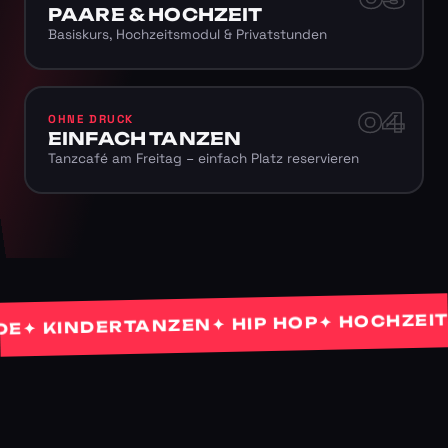
PAARE & HOCHZEIT
Basiskurs, Hochzeitsmodul & Privatstunden
04
OHNE DRUCK
EINFACH TANZEN
Tanzcafé am Freitag – einfach Platz reservieren
✦ HOCHZEITST
✦ HIP HOP
 KINDERTANZEN