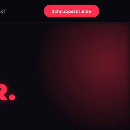
Schnupperstunde
AKT
.