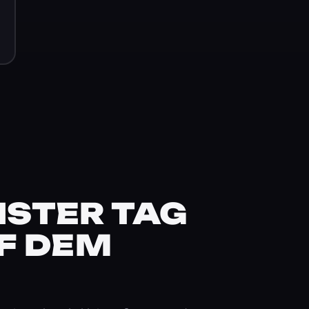
STER TAG
F DEM