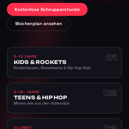
Kostenlose Schnupperstunde
Wochenplan ansehen
01
3–12 JAHRE
KIDS & ROCKETS
Kindertanzen, Showteams & Hip Hop Kids
02
9–16+ JAHRE
TEENS & HIP HOP
Moves wie aus den Videoclips
03
ZU ZWEIT