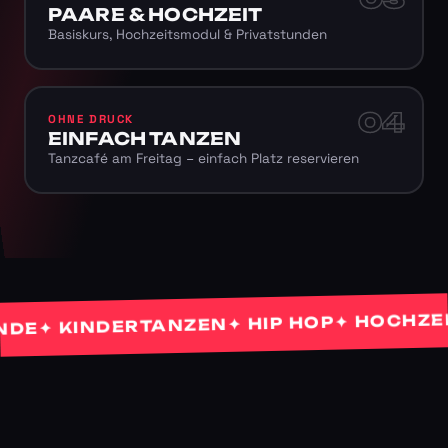
PAARE & HOCHZEIT
Basiskurs, Hochzeitsmodul & Privatstunden
04
OHNE DRUCK
EINFACH TANZEN
Tanzcafé am Freitag – einfach Platz reservieren
✦ HOCHZEITS
✦ HIP HOP
✦ KINDERTANZEN