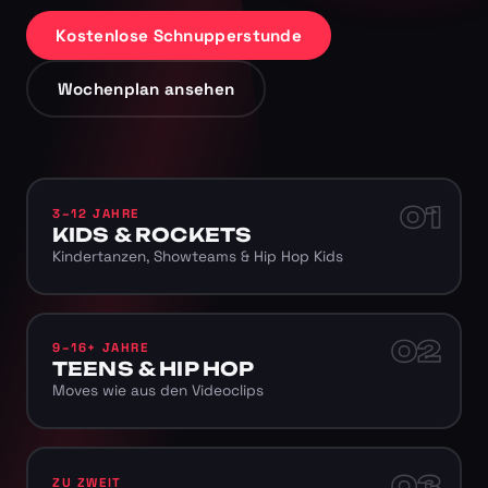
Kostenlose Schnupperstunde
Wochenplan ansehen
01
3–12 JAHRE
KIDS & ROCKETS
Kindertanzen, Showteams & Hip Hop Kids
02
9–16+ JAHRE
TEENS & HIP HOP
Moves wie aus den Videoclips
03
ZU ZWEIT