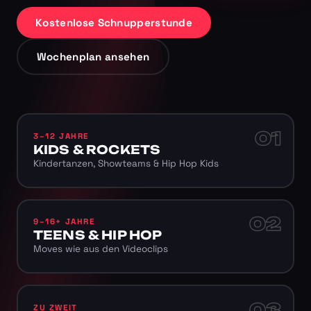
Kostenlose Schnupperstunde
Wochenplan ansehen
01
3–12 JAHRE
KIDS & ROCKETS
Kindertanzen, Showteams & Hip Hop Kids
02
9–16+ JAHRE
TEENS & HIP HOP
Moves wie aus den Videoclips
03
ZU ZWEIT