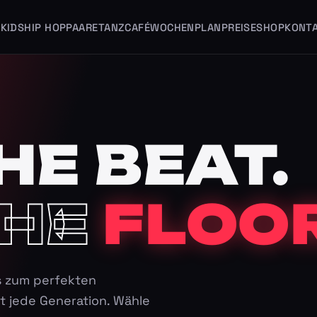
KIDS
HIP HOP
PAARE
TANZCAFÉ
WOCHENPLAN
PREISE
SHOP
KONT
HE BEAT.
HE
FLOOR
s zum perfekten
t jede Generation. Wähle