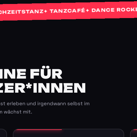
✦
✦ DANCE ROCKETS
✦ TANZCAFÉ
ITSTANZ
E FÜR K
ER*INNEN
st erleben und irgendwann selbst im
m wächst mit.