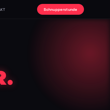
Schnupperstunde
AKT
.