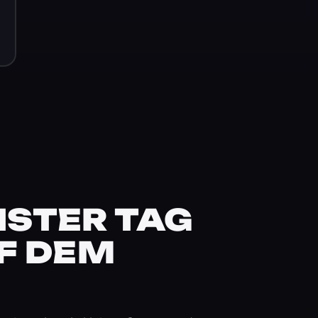
STER TAG
F DEM