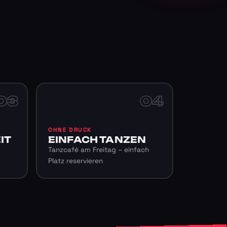
03
04
OHNE DRUCK
IT
EINFACH TANZEN
Tanzcafé am Freitag – einfach
Platz reservieren