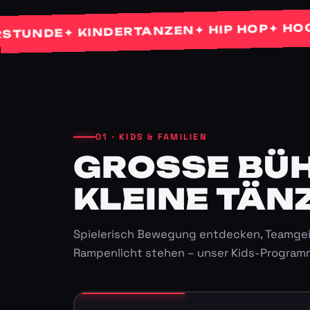
✦ HOCHZE
✦ HIP HOP
✦ KINDERTANZEN
NDE
01 · KIDS & FAMILIEN
GROSSE BÜHN
LEINE TÄNZ
Spielerisch Bewegung entdecken, Teamgei
Rampenlicht stehen – unser Kids-Program