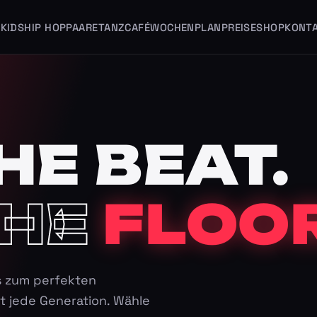
KIDS
HIP HOP
PAARE
TANZCAFÉ
WOCHENPLAN
PREISE
SHOP
KONT
HE BEAT.
HE
FLOOR
s zum perfekten
t jede Generation. Wähle