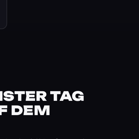
STER TAG
F DEM