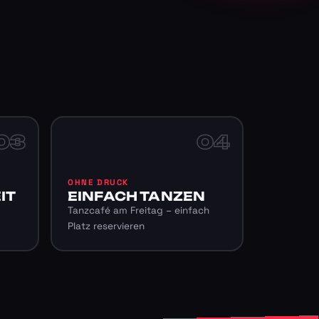
03
04
OHNE DRUCK
IT
EINFACH TANZEN
Tanzcafé am Freitag – einfach
Platz reservieren