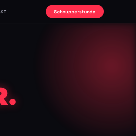
Schnupperstunde
AKT
.