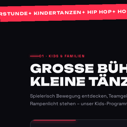
✦ HOCHZE
✦ HIP HOP
✦ KINDERTANZEN
NDE
01 · KIDS & FAMILIEN
GROSSE BÜHN
LEINE TÄNZ
Spielerisch Bewegung entdecken, Teamgei
Rampenlicht stehen – unser Kids-Program