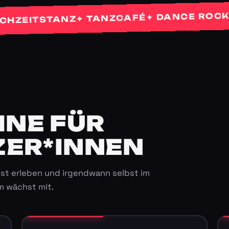
✦
✦ DANCE ROCKETS
✦ TANZCAFÉ
ITSTANZ
E FÜR K
ER*INNEN
st erleben und irgendwann selbst im
m wächst mit.