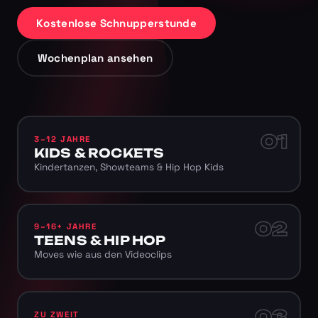
Kostenlose Schnupperstunde
Wochenplan ansehen
01
3–12 JAHRE
KIDS & ROCKETS
Kindertanzen, Showteams & Hip Hop Kids
02
9–16+ JAHRE
TEENS & HIP HOP
Moves wie aus den Videoclips
03
ZU ZWEIT