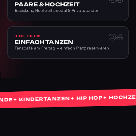
PAARE & HOCHZEIT
Basiskurs, Hochzeitsmodul & Privatstunden
04
OHNE DRUCK
EINFACH TANZEN
Tanzcafé am Freitag – einfach Platz reservieren
✦ HOCHZEITS
✦ HIP HOP
✦ KINDERTANZEN