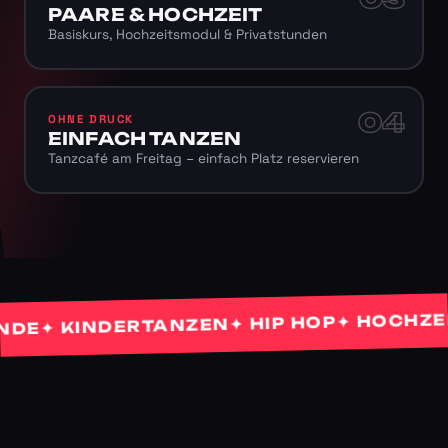
PAARE & HOCHZEIT
Basiskurs, Hochzeitsmodul & Privatstunden
04
OHNE DRUCK
EINFACH TANZEN
Tanzcafé am Freitag – einfach Platz reservieren
✦ HOCHZEITST
✦ HIP HOP
✦ KINDERTANZEN