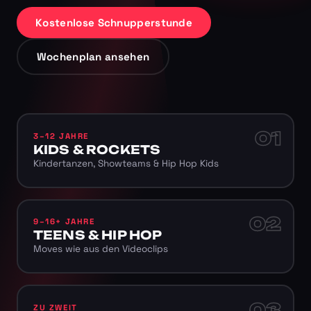
Kostenlose Schnupperstunde
Wochenplan ansehen
01
3–12 JAHRE
KIDS & ROCKETS
Kindertanzen, Showteams & Hip Hop Kids
02
9–16+ JAHRE
TEENS & HIP HOP
Moves wie aus den Videoclips
03
ZU ZWEIT