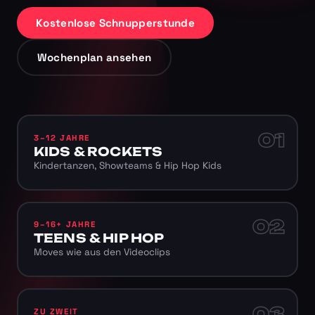
Kostenlose Schnupperstunde
Wochenplan ansehen
01
3–12 JAHRE
KIDS & ROCKETS
Kindertanzen, Showteams & Hip Hop Kids
02
9–16+ JAHRE
TEENS & HIP HOP
Moves wie aus den Videoclips
03
ZU ZWEIT