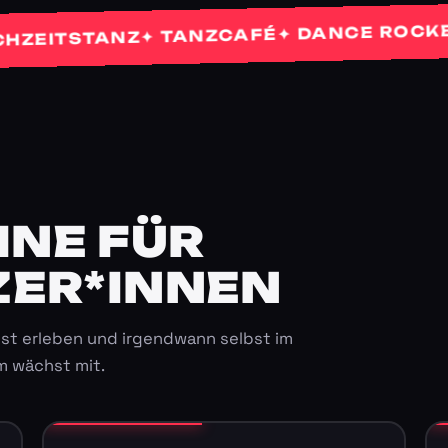
✦ 
✦ DANCE ROCKETS
✦ TANZCAFÉ
TSTANZ
E FÜR K
ER*INNEN
st erleben und irgendwann selbst im
m wächst mit.