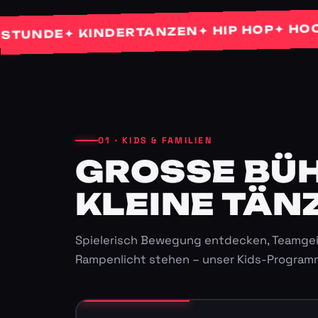
✦ HOCHZEI
✦ HIP HOP
✦ KINDERTANZEN
DE
01 · KIDS & FAMILIEN
GROSSE BÜHN
LEINE TÄNZ
Spielerisch Bewegung entdecken, Teamgei
Rampenlicht stehen – unser Kids-Program