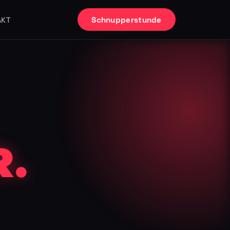
Schnupperstunde
AKT
.