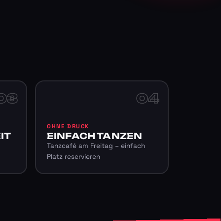
03
04
OHNE DRUCK
IT
EINFACH TANZEN
Tanzcafé am Freitag – einfach
Platz reservieren