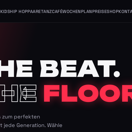
KIDS
HIP HOP
PAARE
TANZCAFÉ
WOCHENPLAN
PREISE
SHOP
KONT
HE BEAT.
HE
FLOOR
s zum perfekten
t jede Generation. Wähle