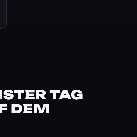
STER TAG
F DEM