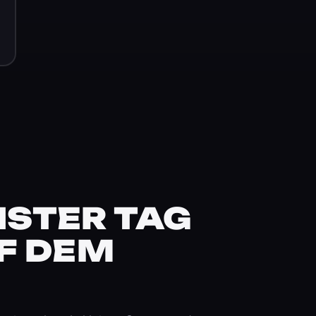
STER TAG
F DEM