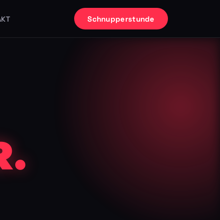
Schnupperstunde
AKT
.