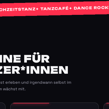
✦
✦ DANCE ROCKETS
✦ TANZCAFÉ
ITSTANZ
E FÜR K
ER*INNEN
st erleben und irgendwann selbst im
m wächst mit.