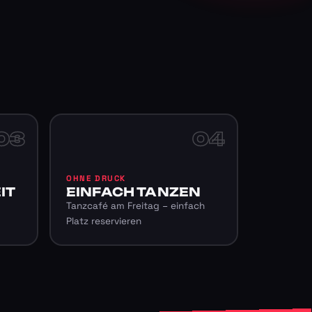
03
04
OHNE DRUCK
IT
EINFACH TANZEN
Tanzcafé am Freitag – einfach
Platz reservieren