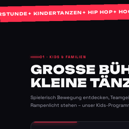
✦ HOCHZE
✦ HIP HOP
✦ KINDERTANZEN
NDE
01 · KIDS & FAMILIEN
GROSSE BÜHN
LEINE TÄNZ
Spielerisch Bewegung entdecken, Teamgei
Rampenlicht stehen – unser Kids-Program