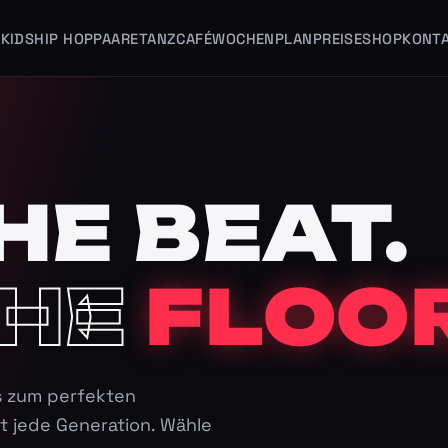
KIDS
HIP HOP
PAARE
TANZCAFÉ
WOCHENPLAN
PREISE
SHOP
KONT
HE BEAT.
HE
FLOOR
s zum perfekten
t jede Generation. Wähle